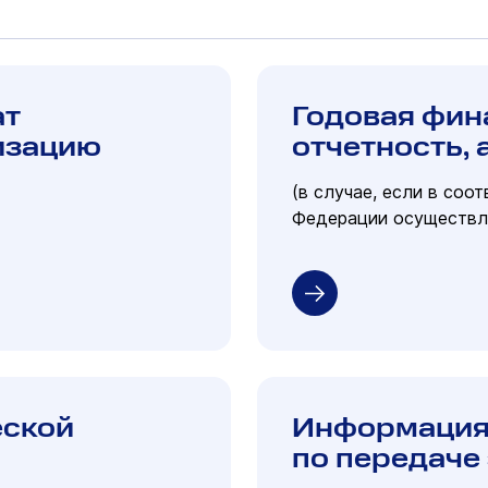
ат
Годовая фин
изацию
отчетность,
(в случае, если в соо
Федерации осуществля
еской
Информация 
по передаче