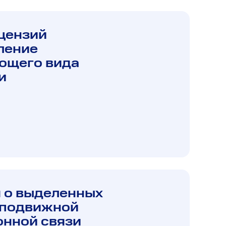
цензий
ление
ющего вида
и
 о выделенных
 подвижной
нной связи