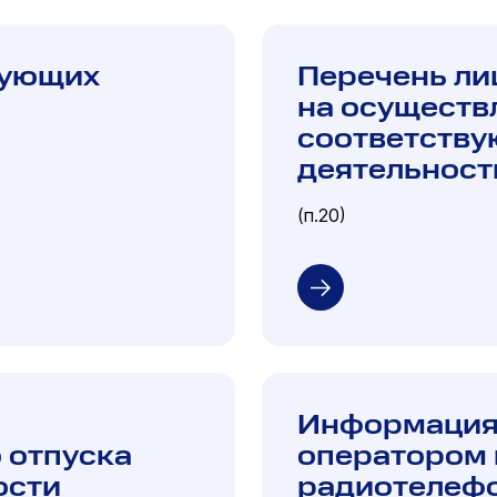
рующих
Перечень ли
на осуществ
соответству
деятельност
(п.20)
Информация
 отпуска
оператором
ости
радиотелефо