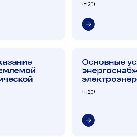
(п.20)
оказание
Основные ус
ъемлемой
энергоснаб
ической
электроэнер
(п.20)