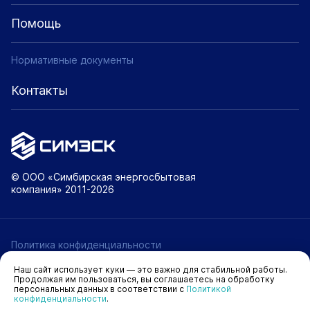
Помощь
Нормативные документы
Контакты
© ООО «Симбирская энергосбытовая
компания» 2011-2026
Политика конфиденциальности
Политика использования cookie
Наш сайт использует куки — это важно для стабильной работы.
Продолжая им пользоваться, вы соглашаетесь на обработку
Пользовательское соглашение
персональных данных в соответствии с
Политикой
конфиденциальности
.
Карта сайта